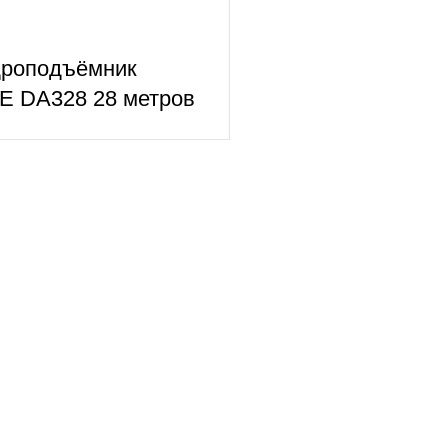
дроподъёмник
 DA328 28 метров
Каталог техники
Автовышки
Коленчатые подъемники
Ножничные подъемники
Телескопические подъемники