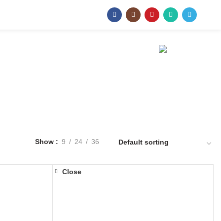
+ (373) 69 028 833
шинёв, ул. Каля Мошилор 15
Show
9
24
36
Close