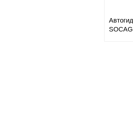
Автоги
SOCAGE
Наши контакты
Меню
Главная
г. Кишинёв, ул. Каля Мошилор 15
О нас
Тел:
+(373) 69 028 833;
+(373) 69 213 757
Каталог
Viber:
+(373) 69 028 833
Галерея
WhatsApp:
+(373) 69 028 833